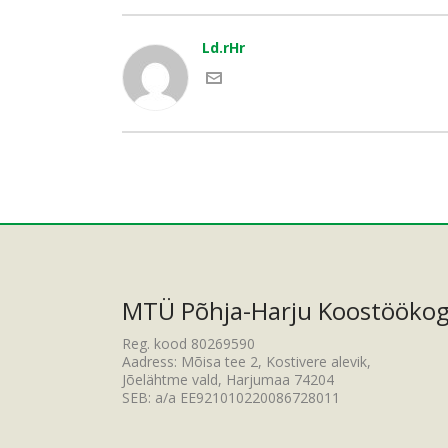
Ld.rHr
MTÜ Põhja-Harju Koostööko
Reg. kood 80269590
Aadress: Mõisa tee 2, Kostivere alevik,
Jõelähtme vald, Harjumaa 74204
SEB: a/a EE921010220086728011