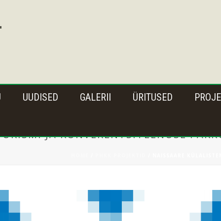
U
UUDISED
GALERII
ÜRITUSED
PROJE
TURISMI JA KONVERENTSITEENUSE PAK
HOME
/
PHKK PROJEKTID
/ NAISSAARE KÜLALISTE