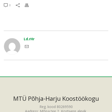
0
Ld.rHr
MTÜ Põhja-Harju Koostöökogu
Reg. kood 80269590
Aadress: Mõisa tee 2, Kostivere alevik,