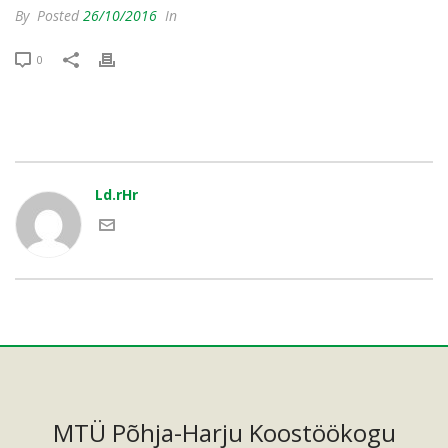
By
Posted
26/10/2016
In
0
Ld.rHr
MTÜ Põhja-Harju Koostöökogu