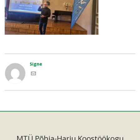
Signe
MTÜ Põhja-Harju Koostöökogu