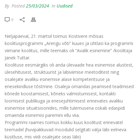
By
Posted
25/03/2024
In
Uudised
0
Neljapäeval, 21. märtsil toimus Kostivere mõisas
koolitusprogrammi „Arengu võti“ kuues ja ühtlasi ka programmi
viimane koolitus, mille teemaks oli “Avalik esinemine” /koolitaja
Janek Tuttar.
Koolituse eesmärgiks oli anda ülevaade hea esinemise alustest,
ülesehitusest, struktuurist ja läbiviimise meetoditest ning
osalejate avaliku esinemise alase kompetentsuse ja
enesekindluse tõstmine. Osaleja omandas peamised teadmised
kõnede koostamisest, kõneks valmistumisest, kontakti
loomisest publikuga ja enesejuhtimisest erinevates avaliku
esinemise situatsioonides, mille tulemusena oskab edaspidi
omaenda esinemisi paremini ellu viia.
Programmi raames toimus kokku kuus koolitust erinevatel
teemadel (huvipakkuvad moodulid selgitati välja läbi eelneva
küsitluse, mis viidi osalejate seas läbi)