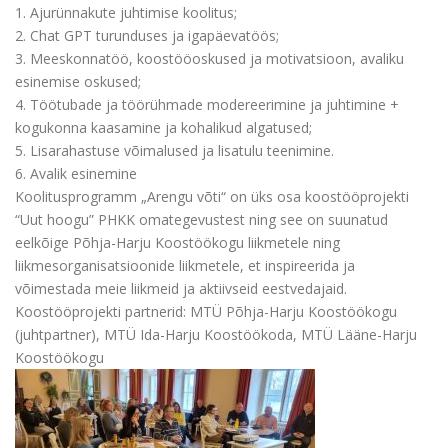
1. Ajurünnakute juhtimise koolitus;
2. Chat GPT turunduses ja igapäevatöös;
3. Meeskonnatöö, koostööoskused ja motivatsioon, avaliku
esinemise oskused;
4. Töötubade ja töörühmade modereerimine ja juhtimine +
kogukonna kaasamine ja kohalikud algatused;
5. Lisarahastuse võimalused ja lisatulu teenimine.
6. Avalik esinemine
Koolitusprogramm „Arengu võti“ on üks osa koostööprojekti
“Uut hoogu” PHKK omategevustest ning see on suunatud
eelkõige Põhja-Harju Koostöökogu liikmetele ning
liikmesorganisatsioonide liikmetele, et inspireerida ja
võimestada meie liikmeid ja aktiivseid eestvedajaid.
Koostööprojekti partnerid: MTÜ Põhja-Harju Koostöökogu
(juhtpartner), MTÜ Ida-Harju Koostöökoda, MTÜ Lääne-Harju
Koostöökogu