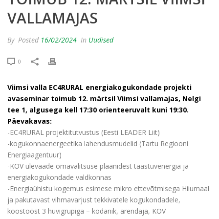
VALLAMAJAS
By
Posted
16/02/2024
In
Uudised
0
Viimsi valla EC4RURAL energiakogukondade projekti
avaseminar toimub 12. märtsil Viimsi vallamajas, Nelgi
tee 1, algusega kell 17:30 orienteeruvalt kuni 19:30.
Päevakavas:
-EC4RURAL projektitutvustus (Eesti LEADER Liit)
-kogukonnaenergeetika lahendusmudelid (Tartu Regiooni
Energiaagentuur)
-KOV ülevaade omavalitsuse plaanidest taastuvenergia ja
energiakogukondade valdkonnas
-Energiaühistu kogemus esimese mikro ettevõtmisega Hiiumaal
ja pakutavast vihmavarjust tekkivatele kogukondadele,
koostööst 3 huvigrupiga – kodanik, arendaja, KOV