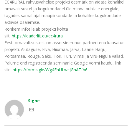
EC4RURAL rahvusvahelise projekti eesmärk on aidata kohalikel
omavalitsustel ja kogukondadel üle minna puhtale energiale,
tagades samal ajal maapiirkondade ja kohalike kogukondade
aktiivse osalemise.
Rohkem infot leiab projekti kohta
siit:
https://leaderliit.eu/ec4rural
Eesti omavalitsustest on assotsieerunud partneritena kaasatud
projekti: Alutaguse, Elva, Hiiumaa, Järva, Lääne-Harju,
Põltsamaa, Rõuge, Saku, Tori, Türi, Viimsi ja Viru-Nigula vallad.
Palume end registreerida seminarile Google vormi kaudu, link
siin:
https://forms.gle/Wg4EnULwcJGnATfh6
Signe