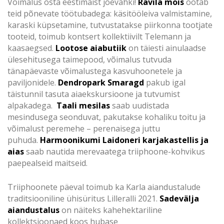
Võimalus osta eestimaist jõevähki!
Ravila mõis
ootab
teid põnevate töötubadega: käsitööleiva valmistamine,
karaski küpsetamine, tutvustatakse piirkonna tootjate
tooteid, toimub kontsert kollektiivilt Telemann ja
kaasaegsed.
Lootose aiabutiik
on täiesti ainulaadse
ülesehitusega taimepood, võimalus tutvuda
tänapäevaste võimalustega kasvuhoonetele ja
paviljonidele.
Dendropark Smaragd
pakub igal
täistunnil tasuta aiaekskursioone ja tutvumist
alpakadega.
Taali mesilas
saab uudistada
mesindusega seonduvat, pakutakse kohaliku toitu ja
võimalust peremehe – perenaisega juttu
puhuda.
Harmoonikumi Laidoneri karjakastellis ja
aias
saab nautida merevaatega triiphoone-kohvikus
paepealseid maitseid.
Triiphoonete päeval toimub ka Karla aiandustalude
traditsiooniline ühisüritus Lilleralli 2021.
Sadevälja
aiandustalus
on näiteks kahehektariline
kollektsioonaed koos hubase