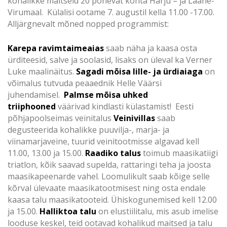
kohalikke maitseid 20 põnevat kohta Harju – ja Lääne-
Virumaal. Külalisi ootame 7. augustil kella 11.00 -17.00.
Alljärgnevalt mõned nopped programmist:
Karepa ravimtaimeaias
saab näha ja kaasa osta
ürditeesid, salve ja soolasid, lisaks on üleval ka Verner
Luke maalinäitus.
Sagadi mõisa lille- ja ürdiaiaga
on
võimalus tutvuda peaaednik Helle Väärsi
juhendamisel.
Palmse mõisa uhked
triiphooned
väärivad kindlasti külastamist! Eesti
põhjapoolseimas veinitalus
Veinivillas
saab
degusteerida kohalikke puuvilja-, marja- ja
viinamarjaveine, tuurid veinitootmisse algavad kell
11.00, 13.00 ja 15.00.
Raadiko talus
toimub maasikatiigi
triatlon, kõik saavad supelda, rattaringi teha ja joosta
maasikapeenarde vahel. Loomulikult saab kõige selle
kõrval ülevaate maasikatootmisest ning osta endale
kaasa talu maasikatooteid. Ühiskogunemised kell 12.00
ja 15.00.
Halliktoa talu
on elustiilitalu, mis asub imelise
looduse keskel, teid ootavad kohalikud maitsed ja talu