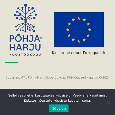
Copyright MTÜ Põhja-Harju Koostöökogu, Kõik õigused kaitstud © 2024
Sellel veebilehel kasutatakse küpsiseid. Veebilehe kasutamist
jätkates nõustute küpsiste kasutamisega.
Nõustun