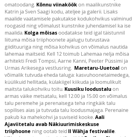
omatoodang.
Kõnnu viinaköök
on maalikunstnike
Katrin ja Sven Saagi kodu, ateljee ja galerii. Lisaks
maalide vaatamisele pakutakse kodukohvikus valminud
roogasid ning võimalust kunstnike juhendamisel ka ise
maalida.
Kolga mõisas
oodatakse teid igal täistunnil
liituma mõisa triiphoonete ajalugu tutvustava
giidituuriga ning mõisa kohvikus on võimalus nautida
lahemaa maitseid. Kell 12 toimub Lahemaa nelja mõisa
arhitekti Fredi Tompsi, Aarne Kanni, Peeter Püssimi ja
Urmas Arikesega vestlusring.
Maretaru-Uuetoal
on
võimalik tutvuda eheda taluga: kasvuhoonetaimedega,
küülikuid hellitada, külakiigel kiikuda ja loomulikult
maitsta talukohviku toitu.
Kuusiku loodustalu
on
armas väike metsatalu, kell 12.00 ja 15.00 on võimalus
talu peremehe ja perenaisega teha ringkäik talu
sopilises aias ja tutvuda talu loodusmajaga. Perenaine
pakub ka mahekohvi ja suviseid kooke.
Aali
Ajaviitetalu avab Näkiuurimiskeskuse
triiphoone
ning ootab teid
II Wähja festivalile
.