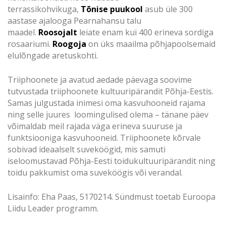
terrassikohvikuga,
Tõnise puukool
asub üle 300
aastase ajalooga Pearnahansu talu
maadel.
Roosojalt
leiate enam kui 400 erineva sordiga
rosaariumi.
Roogoja
on üks maailma põhjapoolsemaid
elulõngade aretuskohti.
Triiphoonete ja avatud aedade päevaga soovime
tutvustada triiphoonete kultuuripärandit Põhja-Eestis.
Samas julgustada inimesi oma kasvuhooneid rajama
ning selle juures loomingulised olema – tänane päev
võimaldab meil rajada väga erineva suuruse ja
funktsiooniga kasvuhooneid. Triiphoonete kõrvale
sobivad ideaalselt suveköögid, mis samuti
iseloomustavad Põhja-Eesti toidukultuuripärandit ning
toidu pakkumist oma suveköögis või verandal.
Lisainfo: Eha Paas, 5170214. Sündmust toetab Euroopa
Liidu Leader programm.