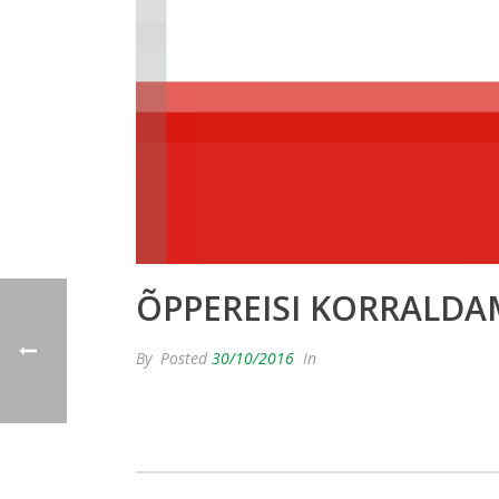
ÕPPEREISI KORRALD
By
Posted
30/10/2016
In