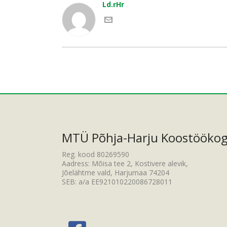
Ld.rHr
MTÜ Põhja-Harju Koostööko
Reg. kood 80269590
Aadress: Mõisa tee 2, Kostivere alevik,
Jõelähtme vald, Harjumaa 74204
SEB: a/a EE921010220086728011