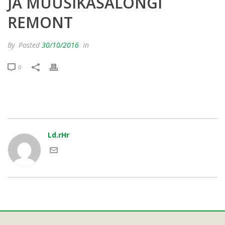
JA MUUSIKASALONGI
REMONT
By
Posted
30/10/2016
In
0
Ld.rHr