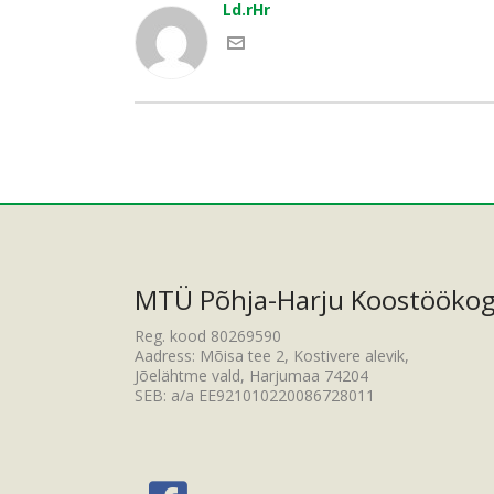
Ld.rHr
MTÜ Põhja-Harju Koostööko
Reg. kood 80269590
Aadress: Mõisa tee 2, Kostivere alevik,
Jõelähtme vald, Harjumaa 74204
SEB: a/a EE921010220086728011