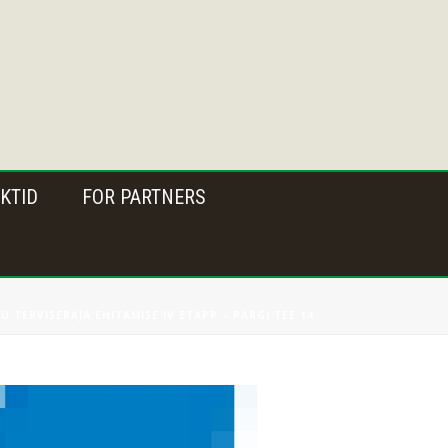
KTID
FOR PARTNERS
U TERVISERAJA EHITAMISE IV ETAPP – PARGI TEE 14