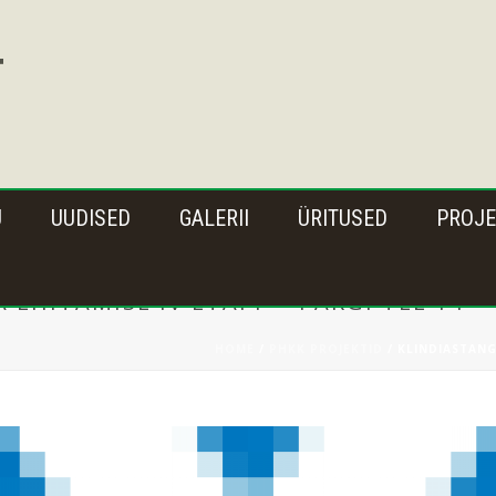
U
UUDISED
GALERII
ÜRITUSED
PROJE
 EHITAMISE IV ETAPP – PARGI TEE 14
HOME
/
PHKK PROJEKTID
/ KLINDIASTANG