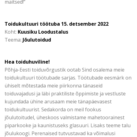
maitsed!”
Toidukultuuri töötuba 15. detsember 2022
Koht:
Kuusiku Loodustalus
Teema:
Jõulutoidud
Hea toiduhuviline!
Põhja-Eesti toiduvõrgustik ootab Sind osalema meie
toidukultuuri töötubade sarjas. Töötubade eesmärk on
ühiselt mõtestada meie piirkonna tänaseid
toiduvajadusi ja läbi praktiliste õppimiste ja vestluste
kujundada ühine arusaam meie tänapäevasest
toidukultuurist.
Sedakorda on meil fookus
jõulutoitudel
, üheskoos valmistame mahetoorainest
piparkooke ja kaunistuseks glasuuri. Lisaks teeme talu
jõulukoogi. Perenaised tutvustavad ka võimalusi