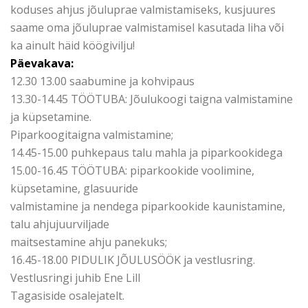
koduses ahjus jõuluprae valmistamiseks, kusjuures
saame oma jõuluprae valmistamisel kasutada liha või
ka ainult häid köögivilju!
Päevakava:
12.30 13.00 saabumine ja kohvipaus
13.30-14.45 TÖÖTUBA: Jõulukoogi taigna valmistamine
ja küpsetamine.
Piparkoogitaigna valmistamine;
14.45-15.00 puhkepaus talu mahla ja piparkookidega
15.00-16.45 TÖÖTUBA: piparkookide voolimine,
küpsetamine, glasuuride
valmistamine ja nendega piparkookide kaunistamine,
talu ahjujuurviljade
maitsestamine ahju panekuks;
16.45-18.00 PIDULIK JÕULUSÖÖK ja vestlusring.
Vestlusringi juhib Ene Lill
Tagasiside osalejatelt.