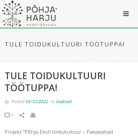
TULE TOIDUKULTUURI TÖÖTUPPA!
HOME
/
UUDISED
/ TULE TOIDUKULTUURI TÖÖTUPPA!
TULE TOIDUKULTUURI
TÖÖTUPPA!
By
Posted
05/12/2022
In
Uudised
0
Projekt “Põhja-Eesti toidukultuur – Paepealsed