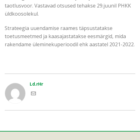
taotlusvoor. Vastavad otsused tehakse 29.juunil PHKK
üldkoosolekul.
Strateegia uuendamise raames täpsustatakse
toetusmeetmed ja kaasajastatakse eesmärgid, mida
rakendame üleminekuperioodil ehk aastatel 2021-2022.
Ld.rHr