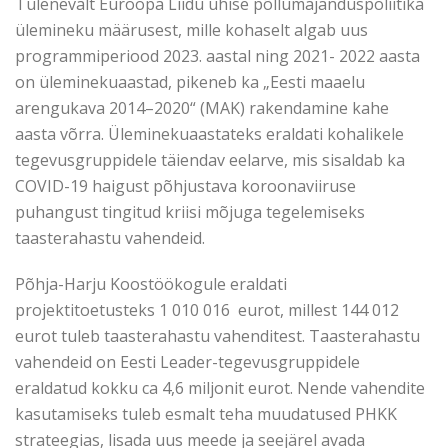
Tulenevalt Euroopa Liidu ühise põllumajanduspoliitika
ülemineku määrusest, mille kohaselt algab uus
programmiperiood 2023. aastal ning 2021- 2022 aasta
on üleminekuaastad, pikeneb ka „Eesti maaelu
arengukava 2014–2020“ (MAK) rakendamine kahe
aasta võrra. Üleminekuaastateks eraldati kohalikele
tegevusgruppidele täiendav eelarve, mis sisaldab ka
COVID-19 haigust põhjustava koroonaviiruse
puhangust tingitud kriisi mõjuga tegelemiseks
taasterahastu vahendeid.
Põhja-Harju Koostöökogule eraldati
projektitoetusteks 1 010 016 eurot, millest 144 012
eurot tuleb taasterahastu vahenditest. Taasterahastu
vahendeid on Eesti Leader-tegevusgruppidele
eraldatud kokku ca 4,6 miljonit eurot. Nende vahendite
kasutamiseks tuleb esmalt teha muudatused PHKK
strateegias, lisada uus meede ja seejärel avada