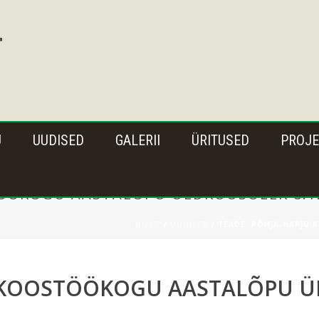
U
UUDISED
GALERII
ÜRITUSED
PROJE
ÖÖKOGU AASTALÕPU ÜLDKOOSOLEK 8.12
HOME
/
UUDISED
/ TEADE. PÕHJA-HARJU
 KOOSTÖÖKOGU AASTALÕPU ÜL