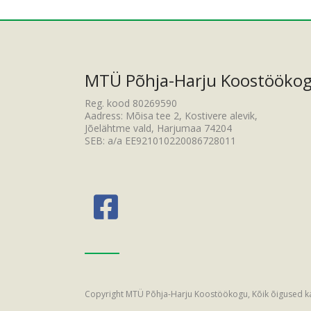
MTÜ Põhja-Harju Koostööko
Reg. kood 80269590
Aadress: Mõisa tee 2, Kostivere alevik,
Jõelähtme vald, Harjumaa 74204
SEB: a/a EE921010220086728011
Copyright MTÜ Põhja-Harju Koostöökogu, Kõik õigused k