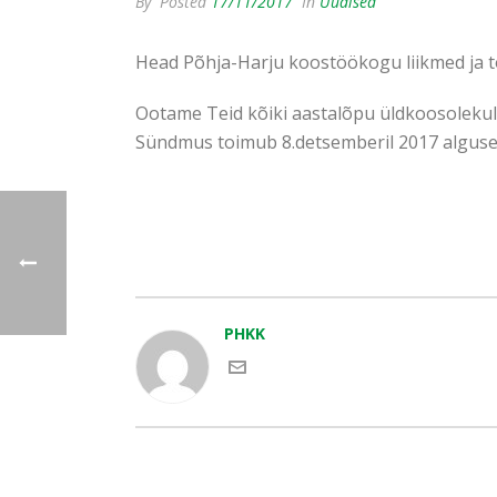
By
Posted
17/11/2017
In
Uudised
Head Põhja-Harju koostöökogu liikmed ja t
Ootame Teid kõiki aastalõpu üldkoosolekule
Sündmus toimub 8.detsemberil 2017 alguseg
PHKK