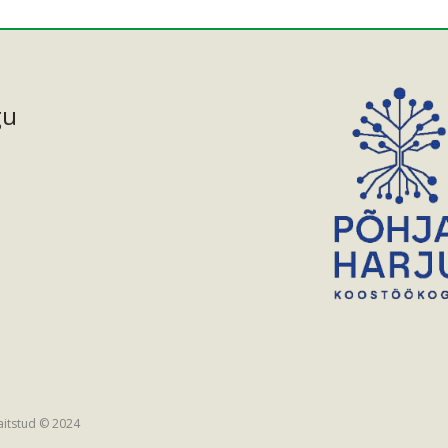
gu
aitstud © 2024