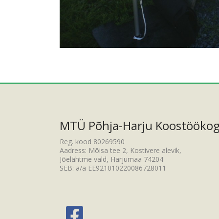
MTÜ Põhja-Harju Koostööko
Reg. kood 80269590
Aadress: Mõisa tee 2, Kostivere alevik,
Jõelähtme vald, Harjumaa 74204
SEB: a/a EE921010220086728011