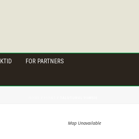
KTID
FOR PARTNERS
HOME
/
EVENT
/ TALUTURUL VIIMSIS
Map Unavailable