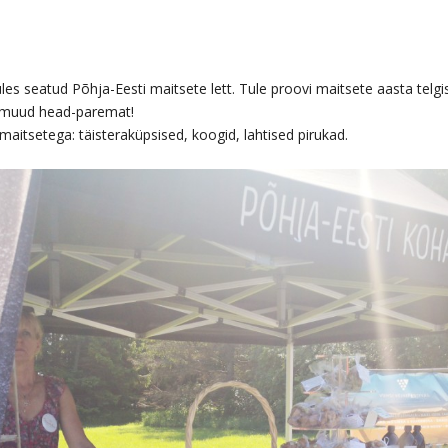
l üles seatud Põhja-Eesti maitsete lett. Tule proovi maitsete aasta telg
ja muud head-paremat!
aitsetega: täisteraküpsised, koogid, lahtised pirukad.