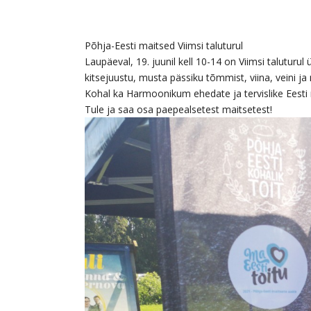
Põhja-Eesti maitsed Viimsi taluturul
Laupäeval, 19. juunil kell 10-14 on Viimsi taluturu
kitsejuustu, musta pässiku tõmmist, viina, veini 
Kohal ka Harmoonikum ehedate ja tervislike Eesti m
Tule ja saa osa paepealsetest maitsetest!