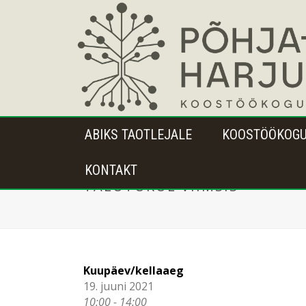
ABIKS TAOTLEJALE
KOOSTÖÖKOG
KONTAKT
TALUTURUL VIIMSIS
Kuupäev/kellaaeg
19. juuni 2021
10:00 - 14:00