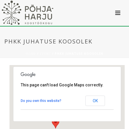
PHKK JUHATUSE KOOSOLEK
HOME
/
EVENT
/ PHKK JUHATUSE KOOSOLEK
This page can't load Google Maps correctly.
Iru Ämma Klubi
OK
Do you own this website?
Ämma tee 20 - Iru küla
Üritused