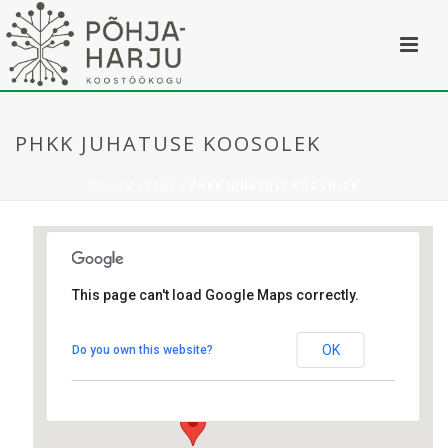
PHKK JUHATUSE KOOSOLEK
HOME
/
EVENT
/ PHKK JUHATUSE KOOSOLEK
This page can't load Google Maps correctly.
Kostivere mõis
OK
Do you own this website?
mõisa tee 2 - Kostiere
Üritused