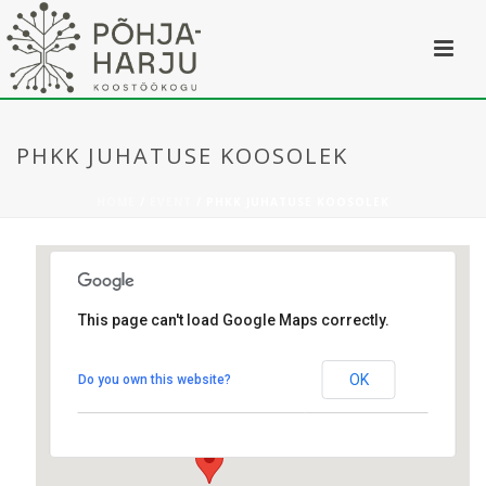
PHKK JUHATUSE KOOSOLEK
HOME
/
EVENT
/ PHKK JUHATUSE KOOSOLEK
This page can't load Google Maps correctly.
Kostivere
OK
Do you own this website?
Mõisa tee 2 - Kostivere
Üritused