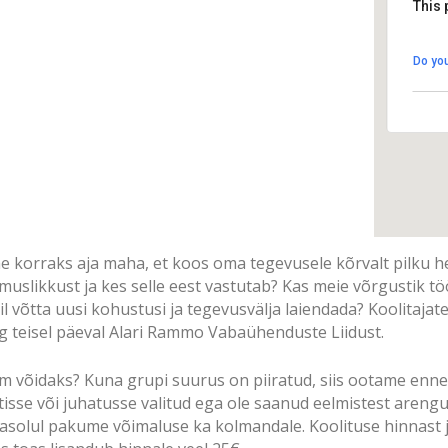
This 
Do you
korraks aja maha, et koos oma tegevusele kõrvalt pilku h
slikkust ja kes selle eest vastutab? Kas meie võrgustik tö
l võtta uusi kohustusi ja tegevusvälja laiendada? Koolitajat
ng teisel päeval Alari Rammo Vabaühenduste Liidust.
m võidaks? Kuna grupi suurus on piiratud, siis ootame enn
etisse või juhatusse valitud ega ole saanud eelmistest aren
masolul pakume võimaluse ka kolmandale. Koolituse hinnast 