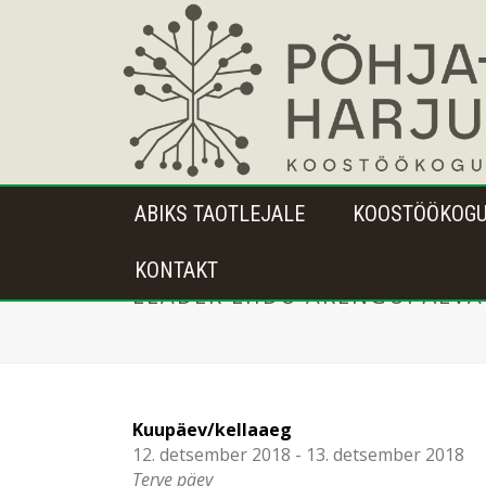
ABIKS TAOTLEJALE
KOOSTÖÖKOG
KONTAKT
LEADER LIIDU ARENGUPÄEVA
Kuupäev/kellaaeg
12. detsember 2018 - 13. detsember 2018
Terve päev