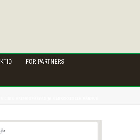
KTID
FOR PARTNERS
ER LIIDU ARENGUPÄEVAD JA ÜLDKOOSOLEK PÄRNUS