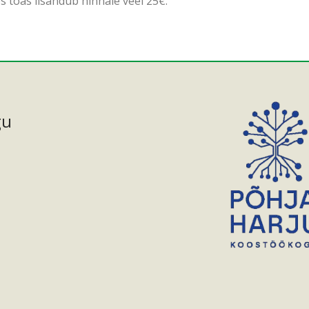
s toas lisandub hinnale veel 25€.
gu