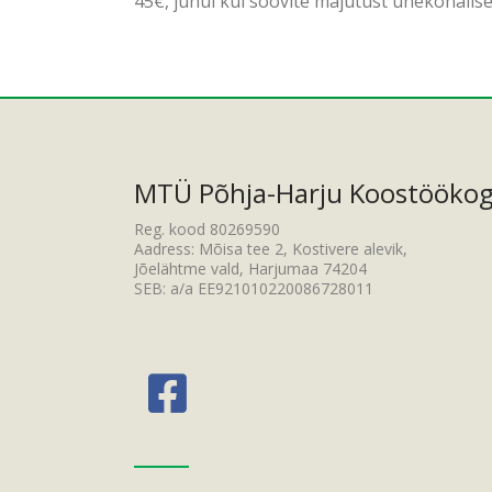
45€, juhul kui soovite majutust ühekohalise
MTÜ Põhja-Harju Koostööko
Reg. kood 80269590
Aadress: Mõisa tee 2, Kostivere alevik,
Jõelähtme vald, Harjumaa 74204
SEB: a/a EE921010220086728011