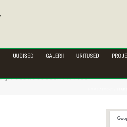
U
UUDISED
GALERII
ÜRITUSED
PROJE
D JA ÜLDKOOSOLEK PÄRNUS
HOME
/
EVENT
/ LEAD