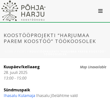
KOOSTÖÖPROJEKTI “HARJUMAA
PAREM KOOSTÖÖ” TÖÖKOOSOLEK
HOME
/
EVENT
/ KOOSTÖÖPROJEKTI “HARJUMAA PAREM KOOSTÖÖ”
TÖÖKOOSOLEK
Kuupäev/kellaaeg
Map Unavailable
28. juuli 2025
13:00 - 15:00
Sündmuspaik
Ihasalu Külamaja
Ihasalu Jõelähtme vald