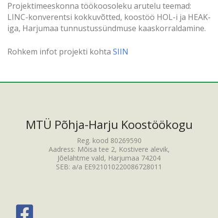
Projektimeeskonna töökoosoleku arutelu teemad:
LINC-konverentsi kokkuvõtted, koostöö HOL-i ja HEAK-
iga, Harjumaa tunnustussündmuse kaaskorraldamine.
Rohkem infot projekti kohta
SIIN
MTÜ Põhja-Harju Koostöökogu
Reg. kood 80269590
Aadress: Mõisa tee 2, Kostivere alevik,
Jõelähtme vald, Harjumaa 74204
SEB: a/a EE921010220086728011