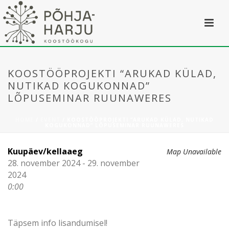
KOOSTÖÖPROJEKTI “ARUKAD KÜLAD,
NUTIKAD KOGUKONNAD”
LÕPUSEMINAR RUUNAWERES
HOME
/
EVENT
/ KOOSTÖÖPROJEKTI “ARUKAD KÜLAD, NUTIKAD
KOGUKONNAD” LÕPUSEMINAR RUUNAWERES
Kuupäev/kellaaeg
Map Unavailable
28. november 2024 - 29. november
2024
0:00
Täpsem info lisandumisel!