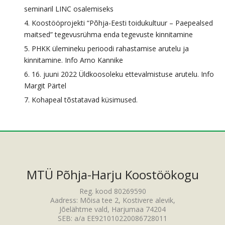
seminaril LINC osalemiseks
Koostööprojekti “Põhja-Eesti toidukultuur – Paepealsed
maitsed” tegevusrühma enda tegevuste kinnitamine
PHKK ülemineku perioodi rahastamise arutelu ja
kinnitamine. Info Arno Kannike
16. juuni 2022 Üldkoosoleku ettevalmistuse arutelu. Info
Margit Pärtel
Kohapeal tõstatavad küsimused.
MTÜ Põhja-Harju Koostöökogu
Reg. kood 80269590
Aadress: Mõisa tee 2, Kostivere alevik,
Jõelähtme vald, Harjumaa 74204
SEB: a/a EE921010220086728011