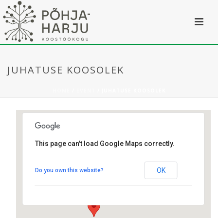
JUHATUSE KOOSOLEK
HOME
/
EVENT
/ JUHATUSE KOOSOLEK
This page can't load Google Maps correctly.
Kostivere
OK
Do you own this website?
Mõisa tee 2 - Kostivere
Üritused