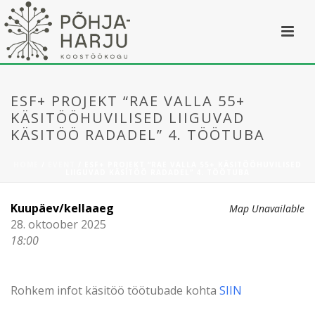
ESF+ PROJEKT “RAE VALLA 55+
KÄSITÖÖHUVILISED LIIGUVAD
KÄSITÖÖ RADADEL” 4. TÖÖTUBA
HOME
/
EVENT
/ ESF+ PROJEKT “RAE VALLA 55+ KÄSITÖÖHUVILISED
LIIGUVAD KÄSITÖÖ RADADEL” 4. TÖÖTUBA
Kuupäev/kellaaeg
Map Unavailable
28. oktoober 2025
18:00
Rohkem infot käsitöö töötubade kohta
SIIN