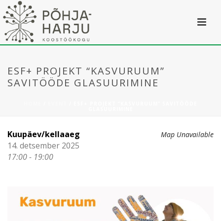
ESF+ PROJEKT “KASVURUUM”
SAVITÖÖDE GLASUURIMINE
HOME
/
EVENT
/ ESF+ PROJEKT “KASVURUUM” SAVITÖÖDE
GLASUURIMINE
Kuupäev/kellaaeg
Map Unavailable
14. detsember 2025
17:00 - 19:00