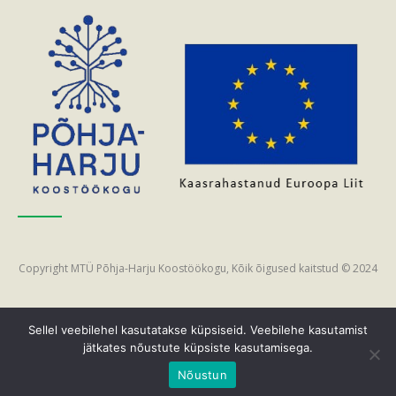
Copyright MTÜ Põhja-Harju Koostöökogu, Kõik õigused kaitstud © 2024
Sellel veebilehel kasutatakse küpsiseid. Veebilehe kasutamist
jätkates nõustute küpsiste kasutamisega.
Nõustun