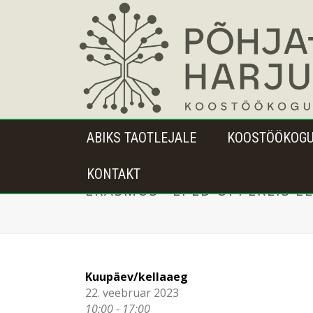
ABIKS TAOTLEJALE
KOOSTÖÖKOG
KONTAKT
ERASMUS+ EPLD ÕPPEREIS E
Kuupäev/kellaaeg
22. veebruar 2023
10:00 - 17:00