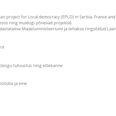
an project for Local democracy (EPLD) in Serbia, France and
stis ning muidugi põnevad projektid.
g külastatakse Maaeluministeeriumi ja tehakse ringsõidud L
ril
öökogu tutvustus ning ettekanne
öötuba ja eine