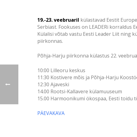
19.-23. veebruaril
külastavad Eestit Europe
Serbiast. Fookuses on LEADERi korraldus Ee
Külalisi võtab vastu Eesti Leader Liit nin
piirkonnas.
Põhja-Harju piirkonna külastus 22. veebrua
10:00 Lilleoru keskus
11:30 Kostivere mõis ja Põhja-Harju Koost
12:30 Ajaveski
14.00 Rootsi-Kallavere külamuuseum
15.00 Harmoonikumi ökospaa, Eesti toidu t
PÄEVAKAVA