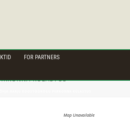
KTID
FOR PARTNERS
PIIRKONNA KÜLASTUS
 PÕHJA-HARJU KOOSTÖÖKOGU PIIRKONNA KÜLASTUS
Map Unavailable