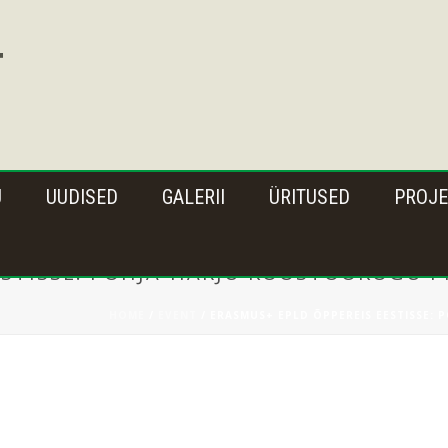
U
UUDISED
GALERII
ÜRITUSED
PROJE
ESTISSE: PÕHJA-HARJU KOOSTÖÖKOGU 
HOME
/
EVENT
/ ERASMUS+ EPLD ÕPPEREIS EESTISSE: