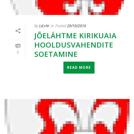
By
Ld.rHr
In
Posted
29/10/2016
JÕELÄHTME KIRIKUAIA
HOOLDUSVAHENDITE
SOETAMINE
0
READ MORE