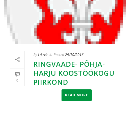
By
Ld.rHr
In
Posted
29/10/2016
RINGVAADE- PÕHJA-
HARJU KOOSTÖÖKOGU
PIIRKOND
0
READ MORE