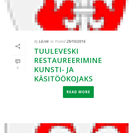
By
Ld.rHr
In
Posted
29/10/2016
TUULEVESKI
RESTAUREERIMINE
KUNSTI- JA
0
KÄSITÖÖKOJAKS
READ MORE