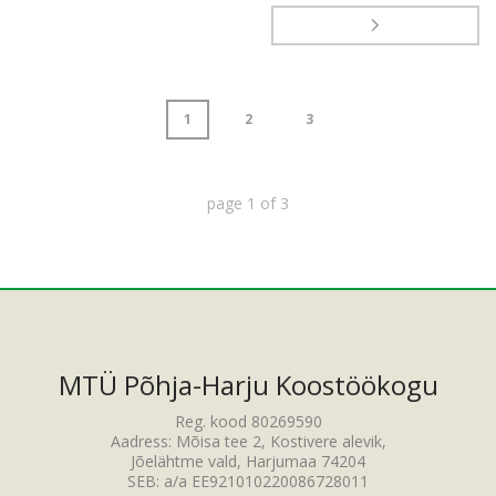
1
2
3
page
1
of
3
MTÜ Põhja-Harju Koostöökogu
Reg. kood 80269590
Aadress: Mõisa tee 2, Kostivere alevik,
Jõelähtme vald, Harjumaa 74204
SEB: a/a EE921010220086728011