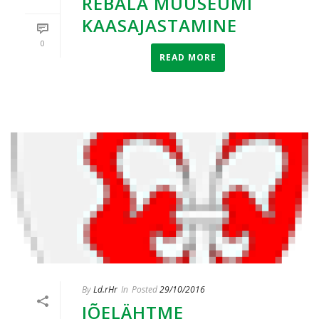
REBALA MUUSEUMI
KAASAJASTAMINE
0
READ MORE
By
Ld.rHr
In
Posted
29/10/2016
JÕELÄHTME