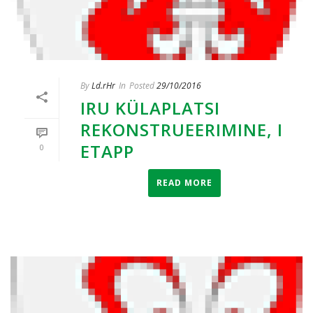
By
Ld.rHr
In
Posted
29/10/2016
IRU KÜLAPLATSI
REKONSTRUEERIMINE, I
ETAPP
0
READ MORE