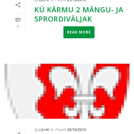
KÜ KÄRMU 2 MÄNGU- JA
SPRORDIVÄLJAK
0
READ MORE
By
Ld.rHr
In
Posted
29/10/2016