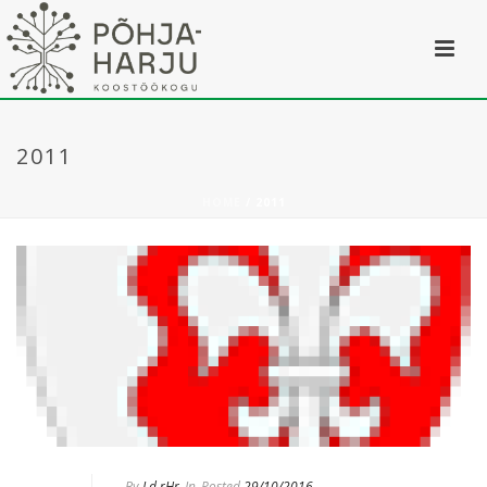
2011
HOME
/
2011
By
Ld.rHr
In
Posted
29/10/2016