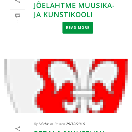
JÕELÄHTME MUUSIKA-
JA KUNSTIKOOLI
0
READ MORE
By
Ld.rHr
In
Posted
29/10/2016