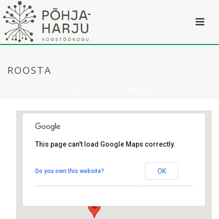
ROOSTA
HOME
/
LOCATION
/ ROOSTA
This page can't load Google Maps correctly.
Roosta
OK
Do you own this website?
Roosta - Roosta
Üritused