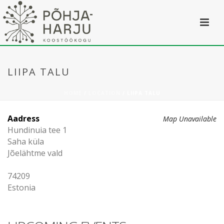
LIIPA TALU
HOME
/
LOCATION
/ LIIPA TALU
Aadress
Map Unavailable
Hundinuia tee 1
Saha küla
Jõelähtme vald
74209
Estonia