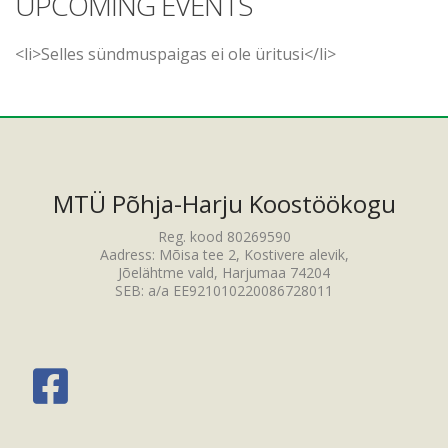
UPCOMING EVENTS
<li>Selles sündmuspaigas ei ole üritusi</li>
MTÜ Põhja-Harju Koostöökogu
Reg. kood 80269590
Aadress: Mõisa tee 2, Kostivere alevik,
Jõelähtme vald, Harjumaa 74204
SEB: a/a EE921010220086728011