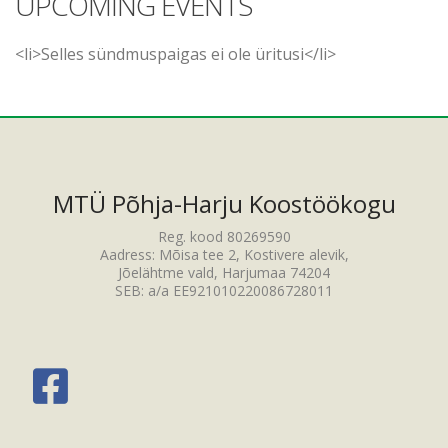
UPCOMING EVENTS
<li>Selles sündmuspaigas ei ole üritusi</li>
MTÜ Põhja-Harju Koostöökogu
Reg. kood 80269590
Aadress: Mõisa tee 2, Kostivere alevik,
Jõelähtme vald, Harjumaa 74204
SEB: a/a EE921010220086728011