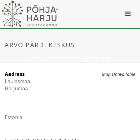
ARVO PÄRDI KESKUS
HOME
/
LOCATION
/ ARVO PÄRDI KESKUS
Aadress
Map Unavailable
Laulasmaa
Harjumaa
Estonia