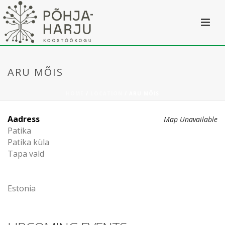
ARU MÕIS
HOME
/
LOCATION
/ ARU MÕIS
Aadress
Map Unavailable
Patika
Patika küla
Tapa vald
Estonia