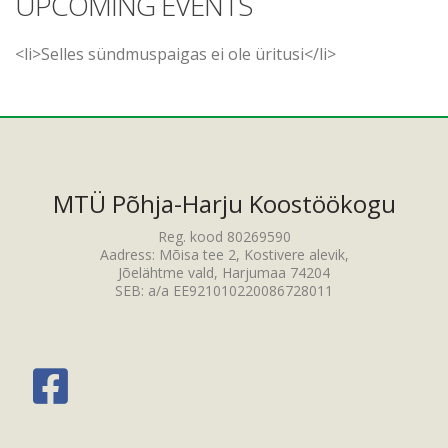
UPCOMING EVENTS
<li>Selles sündmuspaigas ei ole üritusi</li>
MTÜ Põhja-Harju Koostöökogu
Reg. kood 80269590
Aadress: Mõisa tee 2, Kostivere alevik,
Jõelähtme vald, Harjumaa 74204
SEB: a/a EE921010220086728011